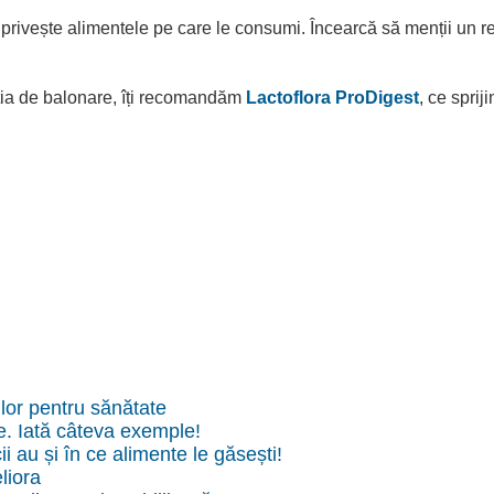
ce privește alimentele pe care le consumi. Încearcă să menții un r
ația de balonare, îți recomandăm
Lactoflora ProDigest
, ce spri
 lor pentru sănătate
ce. Iată câteva exemple!
cii au și în ce alimente le găsești!
liora