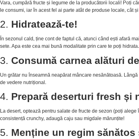
Vara, cumpără fructe și legume de la producătorii locali! Poți căut
le consumi, iar în acest fel ai parte atât de produse locale, cât ș
2.
Hidratează-te!
În sezonul cald, ține cont de faptul că, atunci când ești afară m
sete. Apa este cea mai bună modalitate prin care te poți hidrata
3.
Consumă carnea alături d
Un grătar nu înseamnă neapărat mâncare nesănătoasă. Lângă carn
de vedere nutrițional.
4.
Prepară deserturi fresh și 
La desert, optează pentru salate de fructe de sezon (poți alege în
consistență crunchy, adaugă caju sau migdale mărunțite!
5.
Menține un regim sănătos 