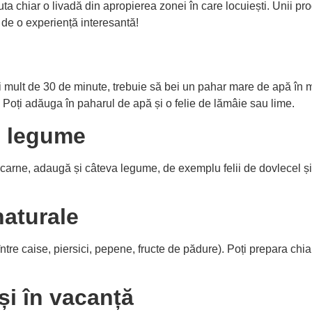
a chiar o livadă din apropierea zonei în care locuiești. Unii produ
i de o experiență interesantă!
ai mult de 30 de minute, trebuie să bei un pahar mare de apă în m
. Poți adăuga în paharul de apă și o felie de lămâie sau lime.
e legume
e, adaugă și câteva legume, de exemplu felii de dovlecel și un 
naturale
tre caise, piersici, pepene, fructe de pădure). Poți prepara chiar
și în vacanță