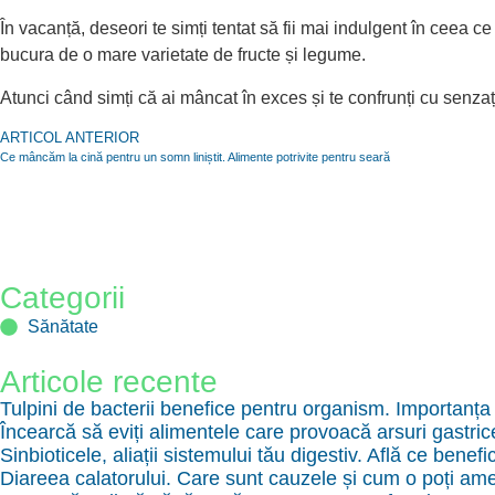
În vacanță, deseori te simți tentat să fii mai indulgent în ceea 
bucura de o mare varietate de fructe și legume.
Atunci când simți că ai mâncat în exces și te confrunți cu senz
ARTICOL ANTERIOR
Ce mâncăm la cină pentru un somn liniștit. Alimente potrivite pentru seară
Categorii
Sănătate
Articole recente
Tulpini de bacterii benefice pentru organism. Importanța
Încearcă să eviți alimentele care provoacă arsuri gastri
Sinbioticele, aliații sistemului tău digestiv. Află ce benefi
Diareea calatorului. Care sunt cauzele și cum o poți ame