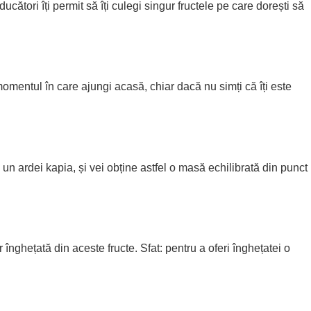
cători îți permit să îți culegi singur fructele pe care dorești să
omentul în care ajungi acasă, chiar dacă nu simți că îți este
ardei kapia, și vei obține astfel o masă echilibrată din punct
 înghețată din aceste fructe. Sfat: pentru a oferi înghețatei o