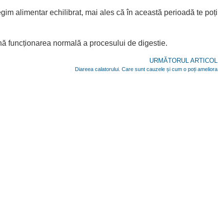
egim alimentar echilibrat, mai ales că în această perioadă te poți
jină funcționarea normală a procesului de digestie.
URMĂTORUL ARTICOL
Diareea calatorului. Care sunt cauzele și cum o poți ameliora