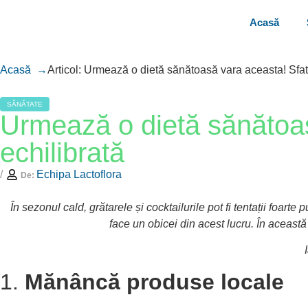
Acasă
Acasă →
Articol: Urmează o dietă sănătoasă vara aceasta! Sfatu
SĂNĂTATE
Urmează o dietă sănătoas
echilibrată
Echipa Lactoflora
De:
În sezonul cald, grătarele și cocktailurile pot fi tentații foar
face un obicei din acest lucru. În această
1.
Mănâncă produse locale