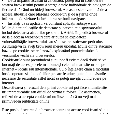
• – Dacă împărțiți accesul la calculator, puteți lua în considerare
setarea browserului pentru a șterge datele individuale de navigare de
fiecare dată când închideți browserul. Aceasta este o variantă de a
accesa site-urile care plasează cookie-uri și de a șterge orice
informație de vizitare la închiderea sesiunii navigare.
• – Instalați-vă și updatați-vă constant aplicații antispyware.
Multe dintre aplicațiile de detectare și prevenire a spyware-ului
includ detectarea atacurilor pe site-uri. Astfel, împiedică browserul
de la a accesa website-uri care ar putea să exploateze
vulnerabilitățile browserului sau să descarce software periculos.
Asigurați-vă că aveți browserul mereu updatat. Multe dintre atacurile
bazate pe cookies se realizează exploatând punctele slabe ale
versiunilor vechi ale browserelor.
Cookie-urile sunt pretutindeni și nu pot fi evitate dacă doriți să vă
bucurați de acces pe cele mai bune și cele mai mari site-uri de pe
Internet – locale sau internaționale. Cu o înțelegere clară a modului
lor de operare și a beneficiilor pe care le aduc, puteți lua măsurile
necesare de securitate astfel încât să puteți naviga cu încredere pe
internet.
Dezactivarea și refuzul de a primi cookie-uri pot face anumite site-
uri impracticabile sau dificil de vizitat și folosit. De asemenea,
refuzul de a accepta cookie-uri nu înseamnă că nu veți mai
primi/vedea publicitate online.
Este posibilă setarea din browser pentru ca aceste cookie-uri să nu