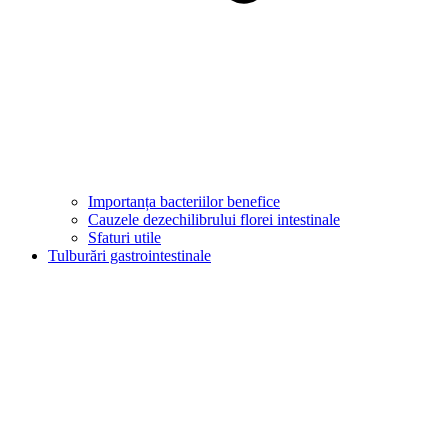
Importanța bacteriilor benefice
Cauzele dezechilibrului florei intestinale
Sfaturi utile
Tulburări gastrointestinale