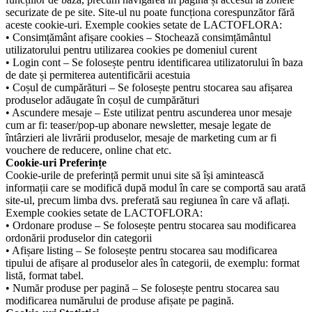
securizate de pe site. Site-ul nu poate funcționa corespunzător fără
aceste cookie-uri. Exemple cookies setate de LACTOFLORA:
• Consimțământ afișare cookies – Stochează consimțământul
utilizatorului pentru utilizarea cookies pe domeniul curent
• Login cont – Se folosește pentru identificarea utilizatorului în baza
de date și permiterea autentificării acestuia
• Coșul de cumpărături – Se folosește pentru stocarea sau afișarea
produselor adăugate în coșul de cumpărături
• Ascundere mesaje – Este utilizat pentru ascunderea unor mesaje
cum ar fi: teaser/pop-up abonare newsletter, mesaje legate de
întârzieri ale livrării produselor, mesaje de marketing cum ar fi
vouchere de reducere, online chat etc.
Cookie-uri Preferințe
Cookie-urile de preferință permit unui site să își amintească
informații care se modifică după modul în care se comportă sau arată
site-ul, precum limba dvs. preferată sau regiunea în care vă aflați.
Exemple cookies setate de LACTOFLORA:
• Ordonare produse – Se folosește pentru stocarea sau modificarea
ordonării produselor din categorii
• Afișare listing – Se folosește pentru stocarea sau modificarea
tipului de afișare al produselor ales în categorii, de exemplu: format
listă, format tabel.
• Număr produse per pagină – Se folosește pentru stocarea sau
modificarea numărului de produse afișate pe pagină.