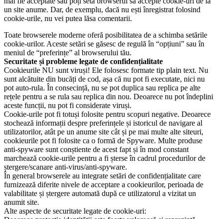
mai fie acceptate sau poți seta browserul să accepte cookie-uri de la
un site anume. Dar, de exemplu, dacă nu ești înregistrat folosind
cookie-urile, nu vei putea lăsa comentarii.
Toate browserele moderne oferă posibilitatea de a schimba setările
cookie-urilor. Aceste setări se găsesc de regulă în “opțiuni” sau în
meniul de “preferințe” al browserului tău.
Securitate și probleme legate de confidențialitate
Cookieurile NU sunt viruși! Ele folosesc formate tip plain text. Nu
sunt alcătuite din bucăți de cod, așa că nu pot fi executate, nici nu
pot auto-rula. În consecință, nu se pot duplica sau replica pe alte
rețele pentru a se rula sau replica din nou. Deoarece nu pot îndeplini
aceste funcții, nu pot fi considerate viruși.
Cookie-urile pot fi totuși folosite pentru scopuri negative. Deoarece
stochează informații despre preferințele și istoricul de navigare al
utilizatorilor, atât pe un anume site cât și pe mai multe alte siteuri,
cookieurile pot fi folosite ca o formă de Spyware. Multe produse
anti-spyware sunt conștiente de acest fapt și în mod constant
marchează cookie-urile pentru a fi șterse în cadrul procedurilor de
ștergere/scanare anti-virus/anti-spyware.
În general browserele au integrate setări de confidențialitate care
furnizează diferite nivele de acceptare a cookieurilor, perioada de
valabilitate și ștergere automată după ce utilizatorul a vizitat un
anumit site.
Alte aspecte de securitate legate de cookie-uri: