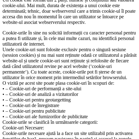
cookie-ului. Mai mult, durata de existența a unui cookie este
determinată; tehnic, doar webserverul care a trimis cookie-ul îl poate
accesa din nou în momentul în care un utilizator se întoarce pe
website-ul asociat webserverului respectiv.
Cookie-urile în sine nu solicită informații cu caracter personal pentru
a putea fi utilizate și, în cele mai multe cazuri, nu identifică personal
utilizatorii de internet.
Unele cookie-uri sunt folosite exclusiv pentru o singură sesiune
(session cookies) și nu mai sunt reținute odată ce utilizatorul a părăsit
website-ul și unele cookie-uri sunt reținute și refolosite de fiecare
dată când utilizatorul revine pe acel website (‘cookie-uri
permanente‘). Cu toate aceste, cookie-urile pot fi șterse de un
utilizator în orice moment prin intermediul setărilor browserului.
O vizită pe acest site poate plasa cookie-uri în scopuri de:
• – Cookie-uri de performanță a site-ului
• – Cookie-uri de analiză a vizitatorilor
• – Cookie-uri pentru geotargetting
• – Cookie-uri de înregistrare
• – Cookie-uri pentru publicitate
• – Cookie-uri ale furnizorilor de publicitate
Cookie-urile se clasifică în următoarele categorii:
Cookie-uri Necesare:
Cookie-urile necesare ajută la a face un site utilizabil prin activarea
funcțiilor de bază, precum navigarea în pagină și accesul la zonele