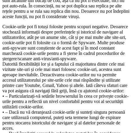
sunt alcătuite din bucăți de cod, așa că nu pot fi executate, nici nu
pot auto-rula. În consecință, nu se pot duplica sau replica pe alte
rețele pentru a se rula sau replica din nou. Deoarece nu pot îndeplini
aceste funcții, nu pot fi considerate viruși.
Cookie-urile pot fi totuși folosite pentru scopuri negative. Deoarece
stochează informații despre preferințele și istoricul de navigare al
utilizatorilor, atât pe un anume site, cât și pe mai multe alte site-uri,
cookie-urile pot fi folosite ca o formă de Spyware. Multe produse
anti-spyware sunt conștiente de acest fapt și în mod constant
marchează cookie-urile pentru a fi șterse în cadrul procedurilor de
ștergere/scanare anti-virus/anti-spyware.
Datorită flexibilității lor și a faptului că majoritatea dintre cele mai
vizitate site-uri și cele mai mari folosesc cookie-uri, acestea sunt
aproape inevitabile. Dezactivarea cookie-urilor nu va permite
accesul utilizatorului pe site-urile cele mai răspândite și utilizate
printre care Youtube, Gmail, Yahoo și altele. Iată câteva sfaturi care
va pot asigura că navigați fără griji, însă cu ajutorul cookie-urilor:
• – Particularizați-vă setările browserului în ceea ce privește cookie-
urile pentru a reflectă un nivel confortabil pentru voi al securității
utilizării cookie-urilor.
• – Dacă nu vă deranjează cookie-urile și sunteți singura persoană
care utilizează computerul, puteți seta termene lungi de expirare
pentru stocarea istoricului de navigare și al datelor personale de
acces.