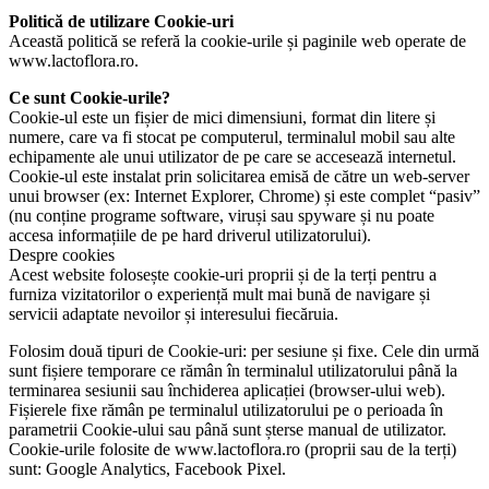
Politică de utilizare Cookie-uri
Această politică se referă la cookie-urile și paginile web operate de
www.lactoflora.ro.
Ce sunt Cookie-urile?
Cookie-ul este un fișier de mici dimensiuni, format din litere și
numere, care va fi stocat pe computerul, terminalul mobil sau alte
echipamente ale unui utilizator de pe care se accesează internetul.
Cookie-ul este instalat prin solicitarea emisă de către un web-server
unui browser (ex: Internet Explorer, Chrome) și este complet “pasiv”
(nu conține programe software, viruși sau spyware și nu poate
accesa informațiile de pe hard driverul utilizatorului).
Despre cookies
Acest website folosește cookie-uri proprii și de la terți pentru a
furniza vizitatorilor o experiență mult mai bună de navigare și
servicii adaptate nevoilor și interesului fiecăruia.
Folosim două tipuri de Cookie-uri: per sesiune și fixe. Cele din urmă
sunt fișiere temporare ce rămân în terminalul utilizatorului până la
terminarea sesiunii sau închiderea aplicației (browser-ului web).
Fișierele fixe rămân pe terminalul utilizatorului pe o perioada în
parametrii Cookie-ului sau până sunt șterse manual de utilizator.
Cookie-urile folosite de www.lactoflora.ro (proprii sau de la terți)
sunt: Google Analytics, Facebook Pixel.