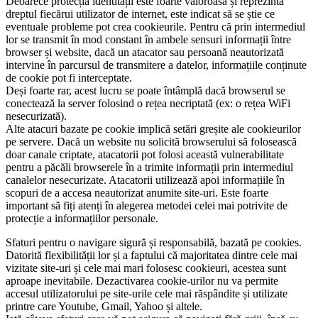
Deoarece protecția identității este foarte valoroasă și reprezintă
dreptul fiecărui utilizator de internet, este indicat să se știe ce
eventuale probleme pot crea cookieurile. Pentru că prin intermediul
lor se transmit în mod constant în ambele sensuri informații între
browser și website, dacă un atacator sau persoană neautorizată
intervine în parcursul de transmitere a datelor, informațiile conținute
de cookie pot fi interceptate.
Deși foarte rar, acest lucru se poate întâmplă dacă browserul se
conectează la server folosind o rețea necriptată (ex: o rețea WiFi
nesecurizată).
Alte atacuri bazate pe cookie implică setări greșite ale cookieurilor
pe servere. Dacă un website nu solicită browserului să folosească
doar canale criptate, atacatorii pot folosi această vulnerabilitate
pentru a păcăli browserele în a trimite informații prin intermediul
canalelor nesecurizate. Atacatorii utilizează apoi informațiile în
scopuri de a accesa neautorizat anumite site-uri. Este foarte
important să fiți atenți în alegerea metodei celei mai potrivite de
protecție a informațiilor personale.
Sfaturi pentru o navigare sigură și responsabilă, bazată pe cookies.
Datorită flexibilității lor și a faptului că majoritatea dintre cele mai
vizitate site-uri și cele mai mari folosesc cookieuri, acestea sunt
aproape inevitabile. Dezactivarea cookie-urilor nu va permite
accesul utilizatorului pe site-urile cele mai răspândite și utilizate
printre care Youtube, Gmail, Yahoo și altele.