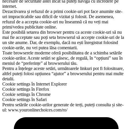
necesare de securitate astel încât să puteți naviga cu încredere pe
internet.
Dezactivarea și refuzul de a primi cookie-uri pot face anumite site-
uri impracticabile sau dificil de vizitat și folosit. De asemenea,
refuzul de a accepta cookie-uri nu înseamnă că nu veți mai
primi/vedea publicitate online.
Este posibilă setarea din browser pentru ca aceste cookie-uri să nu
mai fie acceptate sau poți seta browserul să accepte cookie-uri de la
un site anume. Dar, de exemplu, dacă nu ești înregistrat folosind
cookie-urile, nu vei putea lăsa comentarii.
Toate browserele moderne oferă posibilitatea de a schimba setările
cookie-urilor. Aceste setări se găsesc, de regulă, în “opțiuni” sau în
meniul de “preferințe” al browserului tău.
Pentru a înțelege aceste setări, următoarele linkuri pot fi folositoare,
altfel puteți folosi opțiunea “ajutor” a browserului pentru mai multe
detalii.
Cookie settings în Internet Explorer
Cookie settings în Firefox
Cookie settings în Chrome
Cookie settings în Safari
Pentru setările cookie-urilor generate de terți, puteți consulta și site-
ul: www.youronlinechoices.com/ro/