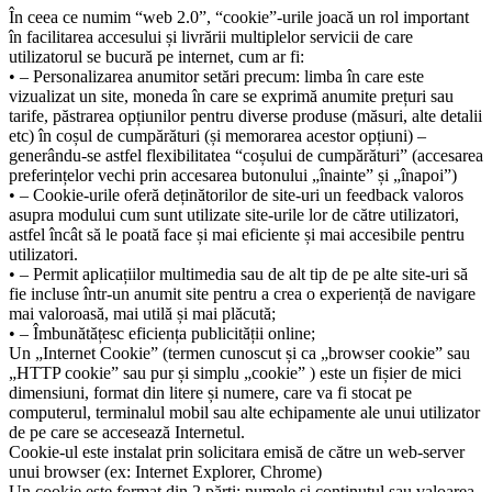
În ceea ce numim “web 2.0”, “cookie”-urile joacă un rol important
în facilitarea accesului și livrării multiplelor servicii de care
utilizatorul se bucură pe internet, cum ar fi:
• – Personalizarea anumitor setări precum: limba în care este
vizualizat un site, moneda în care se exprimă anumite prețuri sau
tarife, păstrarea opțiunilor pentru diverse produse (măsuri, alte detalii
etc) în coșul de cumpărături (și memorarea acestor opțiuni) –
generându-se astfel flexibilitatea “coșului de cumpărături” (accesarea
preferințelor vechi prin accesarea butonului „înainte” și „înapoi”)
• – Cookie-urile oferă deținătorilor de site-uri un feedback valoros
asupra modului cum sunt utilizate site-urile lor de către utilizatori,
astfel încât să le poată face și mai eficiente și mai accesibile pentru
utilizatori.
• – Permit aplicațiilor multimedia sau de alt tip de pe alte site-uri să
fie incluse într-un anumit site pentru a crea o experiență de navigare
mai valoroasă, mai utilă și mai plăcută;
• – Îmbunătățesc eficiența publicității online;
Un „Internet Cookie” (termen cunoscut și ca „browser cookie” sau
„HTTP cookie” sau pur și simplu „cookie” ) este un fișier de mici
dimensiuni, format din litere și numere, care va fi stocat pe
computerul, terminalul mobil sau alte echipamente ale unui utilizator
de pe care se accesează Internetul.
Cookie-ul este instalat prin solicitara emisă de către un web-server
unui browser (ex: Internet Explorer, Chrome)
Un cookie este format din 2 părți: numele și conținutul sau valoarea