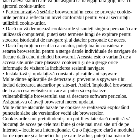
Iată câteva sfaturi care vă pot asigura că navigați fără griji, însă cu
ajutorul cookie-urilor:
• Particularizați-vă setările browserului în ceea ce privește cookie-
urile pentru a reflecta un nivel confortabil pentru voi al securității
utilizării cookie-urilor.
• Dacă nu vă deranjează cookie-urile și sunteți singura persoană care
utilizează computerul, puteți seta termene lungi de expirare pentru
stocarea istoricului de navigare și al datelor personale de acces.
• Dacă împărțiți accesul la calculator, puteți lua în considerare
setarea browserului pentru a șterge datele individuale de navigare de
fiecare dată când închideți browserul. Aceasta este o variantă de a
accesa site-urile care plasează cookieuri și de a șterge orice
informație de vizitare la închiderea sesiunii navigare.
• Instalați-vă și updatați-vă constant aplicațiile antispyware.
Multe dintre aplicațiile de detectare și prevenire a spyware-ului
includ detectarea atacurilor pe site-uri. Astfel, împiedică browserul
de la a accesa website-uri care ar putea să exploateze
vulnerabilitățile browserului sau să descarce software periculos.
Asigurați-va că aveți browserul mereu updatat.
Multe dintre atacurile bazate pe cookies se realizează exploatând
punctele slabe ale versiunilor vechi ale browserelor.
Cookie-urile sunt pretutindeni și nu pot fi evitate dacă doriți să vă
bucurați de acces pe cele mai bune și cele mai mari site-uri de pe
Internet – locale sau internaționale. Cu o înțelegere clară a modului
lor de operare și a beneficiilor pe care le aduc, puteți lua măsurile