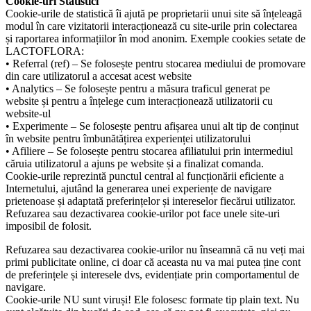
Cookie-uri Statistici
Cookie-urile de statistică îi ajută pe proprietarii unui site să înțeleagă
modul în care vizitatorii interacționează cu site-urile prin colectarea
și raportarea informațiilor în mod anonim. Exemple cookies setate de
LACTOFLORA:
• Referral (ref) – Se folosește pentru stocarea mediului de promovare
din care utilizatorul a accesat acest website
• Analytics – Se folosește pentru a măsura traficul generat pe
website și pentru a înțelege cum interacționează utilizatorii cu
website-ul
• Experimente – Se folosește pentru afișarea unui alt tip de conținut
în website pentru îmbunătățirea experienței utilizatorului
• Afiliere – Se folosește pentru stocarea afiliatului prin intermediul
căruia utilizatorul a ajuns pe website și a finalizat comanda.
Cookie-urile reprezintă punctul central al funcționării eficiente a
Internetului, ajutând la generarea unei experiențe de navigare
prietenoase și adaptată preferințelor și intereselor fiecărui utilizator.
Refuzarea sau dezactivarea cookie-urilor pot face unele site-uri
imposibil de folosit.
Refuzarea sau dezactivarea cookie-urilor nu înseamnă că nu veți mai
primi publicitate online, ci doar că aceasta nu va mai putea ține cont
de preferințele și interesele dvs, evidențiate prin comportamentul de
navigare.
Cookie-urile NU sunt viruși! Ele folosesc formate tip plain text. Nu