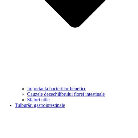
Importanța bacteriilor benefice
Cauzele dezechilibrului florei intestinale
Sfaturi utile
Tulburări gastrointestinale