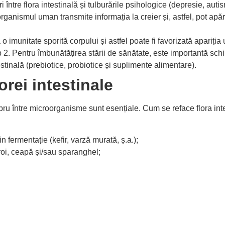
uri între flora intestinală și tulburările psihologice (depresie, auti
organismul uman transmite informația la creier și, astfel, pot apă
 o imunitate sporită corpului și astfel poate fi favorizată apariția 
 tip 2. Pentru îmbunătățirea stării de sănătate, este importantă sc
estinală (prebiotice, probiotice și suplimente alimentare).
orei intestinale
ibru între microorganisme sunt esențiale. Cum se reface flora int
 fermentație (kefir, varză murată, ș.a.);
roi, ceapă și/sau sparanghel;