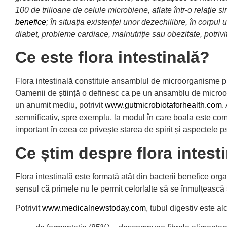
100 de trilioane de celule microbiene, aflate într-o relație 
benefice
; în situația existenței unor dezechilibre, în corpu
diabet, probleme cardiace, malnutriție sau obezitate, potrivi
Ce este flora intestinală?
Flora intestinală constituie ansamblul de microorganisme pr
Oamenii de știință o definesc ca pe un ansamblu de microorga
un anumit mediu, potrivit
www.gutmicrobiotaforhealth.com
.
semnificativ, spre exemplu, la modul în care boala este com
important în ceea ce privește starea de spirit și aspectele p
Ce știm despre flora intest
Flora intestinală este formată atât din bacterii benefice org
sensul că primele nu le permit celorlalte să se înmulțească
Potrivit
www.medicalnewstoday.com
, tubul digestiv este alc