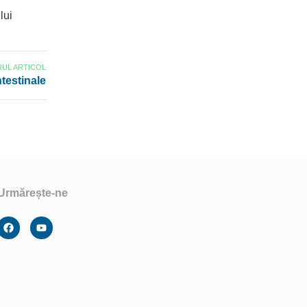
lui
UL ARTICOL
ntestinale
Urmărește-ne