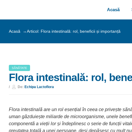
Acasă
Acasă →
Articol: Flora intestinală: rol, beneficii și importanță
SĂNĂTATE
Flora intestinală: rol, bene
De:
Echipa Lactoflora
Flora intestinală are un rol esențial în ceea ce privește săn
uman găzduiește miliarde de microorganisme, unele benefic
componentă a vieții lor și îndeplinesc o serie de funcții vi
greutatea totală a unei persoane, deși depășesc cu mult num