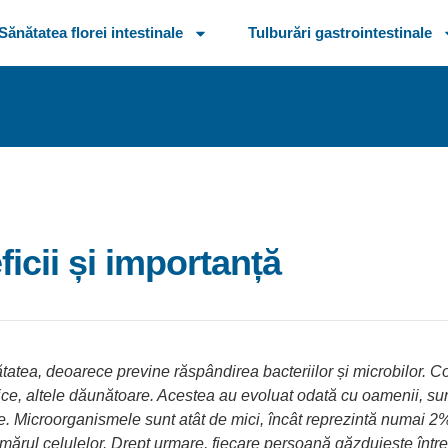
Sănătatea florei intestinale
Tulburări gastrointestinale
ficii și importanță
ătatea, deoarece previne răspândirea bacteriilor și microbilor. C
e, altele dăunătoare. Acestea au evoluat odată cu oamenii, sun
tale. Microorganismele sunt atât de mici, încât reprezintă numai 
ărul celulelor. Drept urmare, fiecare persoană găzduiește între