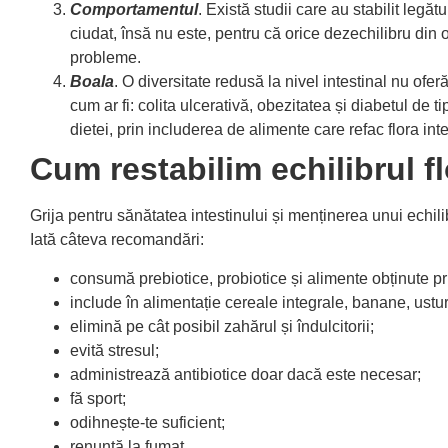
Comportamentul
. Există studii care au stabilit legăt
ciudat, însă nu este, pentru că orice dezechilibru din 
probleme.
Boala
. O diversitate redusă la nivel intestinal nu oferă
cum ar fi: colita ulcerativă, obezitatea și diabetul de
dietei, prin includerea de alimente care refac flora int
Cum restabilim echilibrul fl
Grija pentru sănătatea intestinului și menținerea unui echil
Iată câteva recomandări:
consumă prebiotice, probiotice și alimente obținute prin
include în alimentație cereale integrale, banane, ustu
elimină pe cât posibil zahărul și îndulcitorii;
evită stresul;
administrează antibiotice doar dacă este necesar;
fă sport;
odihnește-te suficient;
renunță la fumat.