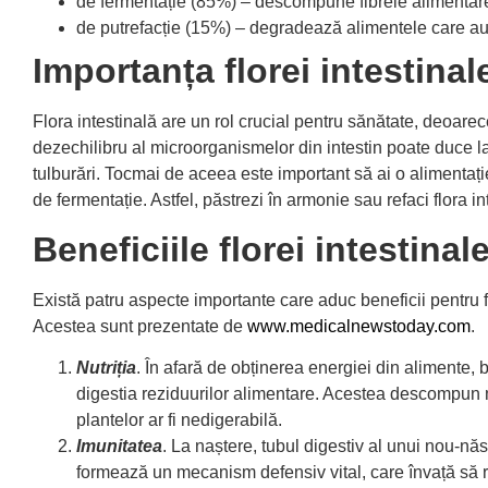
de fermentație (85%) – descompune fibrele alimentare d
de putrefacție (15%) – degradează alimentele care au 
Importanța florei intestinal
Flora intestinală are un rol crucial pentru sănătate, deoare
dezechilibru al microorganismelor din intestin poate duce la c
tulburări. Tocmai de aceea este important să ai o alimentaț
de fermentație. Astfel, păstrezi în armonie sau refaci flora in
Beneficiile florei intestinal
Există patru aspecte importante care aduc beneficii pentru f
Acestea sunt prezentate de
www.medicalnewstoday.com
.
Nutriția
. În afară de obținerea energiei din alimente, b
digestia reziduurilor alimentare. Acestea descompun m
plantelor ar fi nedigerabilă.
Imunitatea
. La naștere, tubul digestiv al unui nou-năs
formează un mecanism defensiv vital, care învață să ră