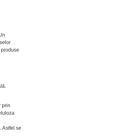
 Un
rselor
i produse
lă.
 prin
eluloza
. Astfel se