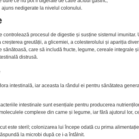
ure ce nu pot fi digerate de către acidul gastric;
ajuns nedigerate la nivelul colonului.
e
ce controlează procesul de digestie și susține sistemul imunitar.
reșterea greutății, a glicemiei, a colesterolului și apariția dive
ie sănătoasă, care să includă fructe, legume, cereale integrale ș
testinală distrusă.
e
lora intestinală, iar aceasta la rândul ei pentru sănătatea genera
acteriile intestinale sunt esențiale pentru producerea nutrienților
oleculele complexe din carne și legume, iar fără ajutorul lor, c
cut este steril; colonizarea lui începe odată cu prima alimentație
spundă la microbi după ce i-a întâlnit.