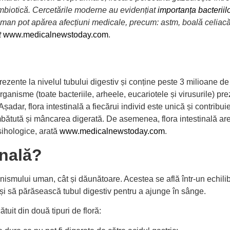
simbiotică. Cercetările moderne au evidențiat
importanța bacteriil
l uman pot apărea afecțiuni medicale, precum: astm, boală celiacă,
t
www.medicalnewstoday.com
.
ezente la nivelul tubului digestiv și conține peste 3 milioane d
nisme (toate bacteriile, arheele, eucariotele și virusurile) prez
 Așadar, flora intestinală a fiecărui individ este unică și contribui
bătută și mâncarea digerată. De asemenea, flora intestinală are
sihologice, arată
www.medicalnewstoday.com
.
inală?
anismului uman, cât și dăunătoare. Acestea se află într-un echilib
 și să părăsească tubul digestiv pentru a ajunge în sânge.
ătuit din două tipuri de floră: