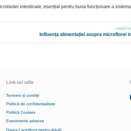
microbiotei intestinale, esențial pentru buna funcționare a sistemu
URMĂTOR
Influența alimentației asupra microflorei i
Link-uri utile
Termeni și condiții
Politică de confidențialitate
Politică Cookies
Evenimente adverse
Gama Lactoflora pentru Adulți