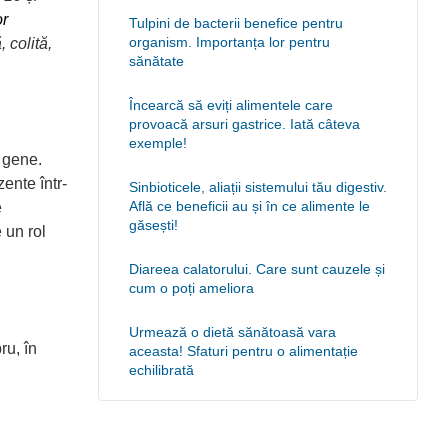
or
Tulpini de bacterii benefice pentru
organism. Importanța lor pentru
 colită,
sănătate
Încearcă să eviți alimentele care
provoacă arsuri gastrice. Iată câteva
exemple!
e gene.
ente într-
Sinbioticele, aliații sistemului tău digestiv.
Află ce beneficii au și în ce alimente le
e
găsești!
 un rol
Diareea calatorului. Care sunt cauzele și
cum o poți ameliora
Urmează o dietă sănătoasă vara
ru, în
aceasta! Sfaturi pentru o alimentație
echilibrată